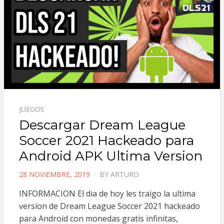
JUEGOS
Descargar Dream League
Soccer 2021 Hackeado para
Android APK Ultima Version
POSTED
28 NOVIEMBRE, 2019
BY
ARTURO
ON
INFORMACION El dia de hoy les traigo la ultima
version de Dream League Soccer 2021 hackeado
para Android con monedas gratis infinitas,