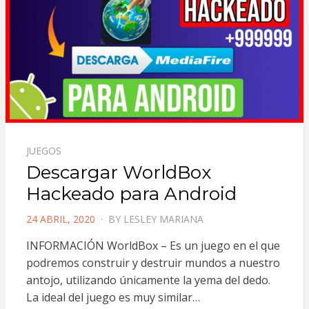
JUEGOS
Descargar WorldBox
Hackeado para Android
POSTED
24 ABRIL, 2020
BY
LESLEY MARIANA
ON
INFORMACIÓN WorldBox – Es un juego en el que
podremos construir y destruir mundos a nuestro
antojo, utilizando únicamente la yema del dedo.
La ideal del juego es muy similar…