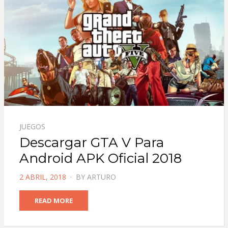
JUEGOS
Descargar GTA V Para
Android APK Oficial 2018
POSTED
2 ABRIL, 2018
BY
ARTURO
ON
READ MORE