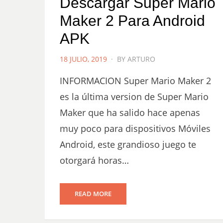
Descargar Super Mario
Maker 2 Para Android
APK
POSTED
18 JULIO, 2019
BY
ARTURO
ON
INFORMACION Super Mario Maker 2
es la última version de Super Mario
Maker que ha salido hace apenas
muy poco para dispositivos Móviles
Android, este grandioso juego te
otorgará horas…
READ MORE