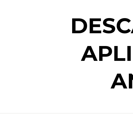
DESC
APL
A