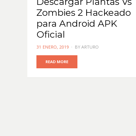
Descargar Plantas Vs
Zombies 2 Hackeado
para Android APK
Oficial
POSTED
31 ENERO, 2019
BY
ARTURO
ON
READ MORE