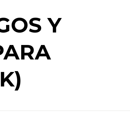
GOS Y
PARA
K)