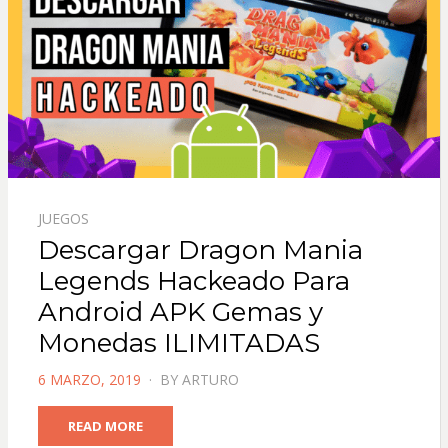
JUEGOS
Descargar Dragon Mania
Legends Hackeado Para
Android APK Gemas y
Monedas ILIMITADAS
POSTED
6 MARZO, 2019
BY
ARTURO
ON
READ MORE