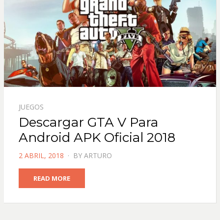
JUEGOS
Descargar GTA V Para
Android APK Oficial 2018
POSTED
2 ABRIL, 2018
BY
ARTURO
ON
READ MORE