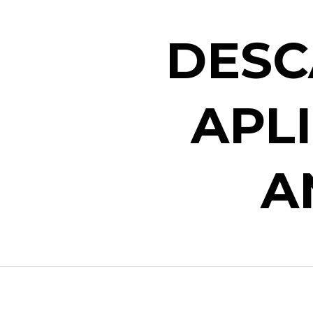
DESC
APL
A