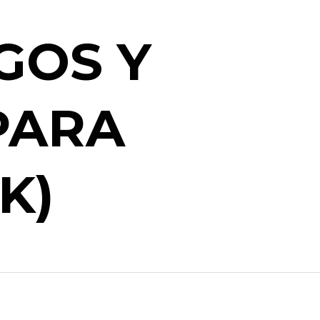
GOS Y
PARA
K)