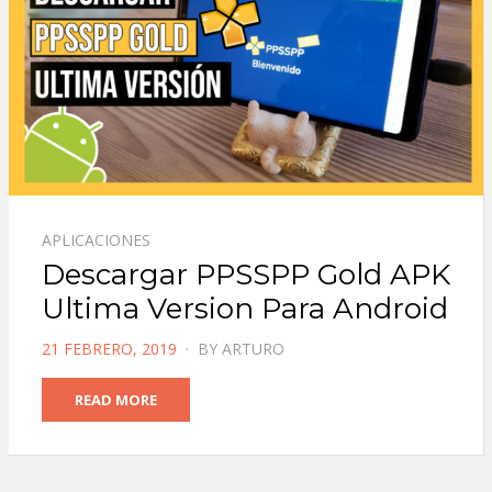
APLICACIONES
Descargar PPSSPP Gold APK
Ultima Version Para Android
POSTED
21 FEBRERO, 2019
BY
ARTURO
ON
READ MORE