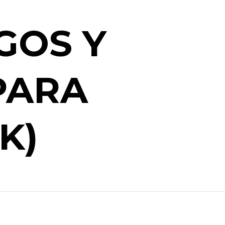
GOS Y
PARA
K)