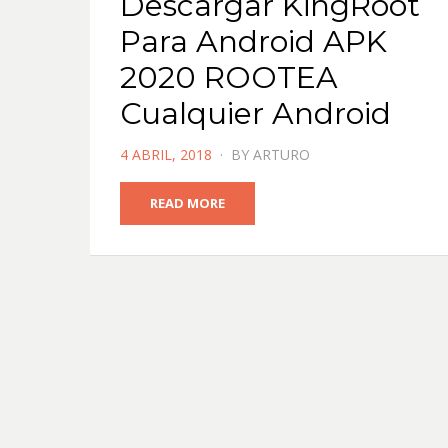
Descargar KingRoot
Para Android APK
2020 ROOTEA
Cualquier Android
POSTED
4 ABRIL, 2018
BY
ARTURO
ON
READ MORE