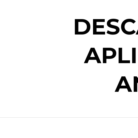
DESC
APL
A