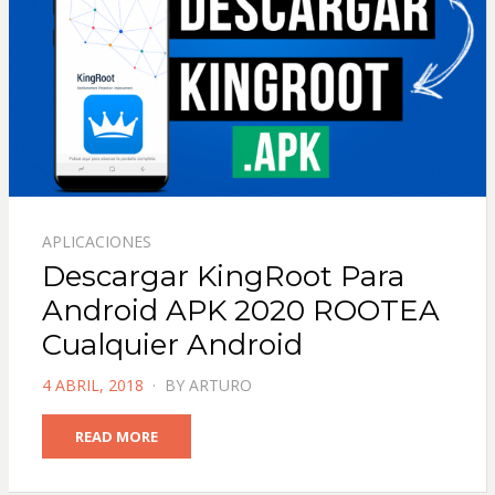
APLICACIONES
Descargar KingRoot Para
Android APK 2020 ROOTEA
Cualquier Android
POSTED
4 ABRIL, 2018
BY
ARTURO
ON
READ MORE