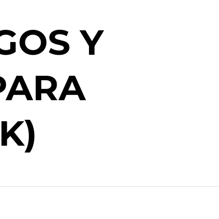
GOS Y
PARA
K)