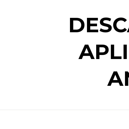
DESC
APL
A