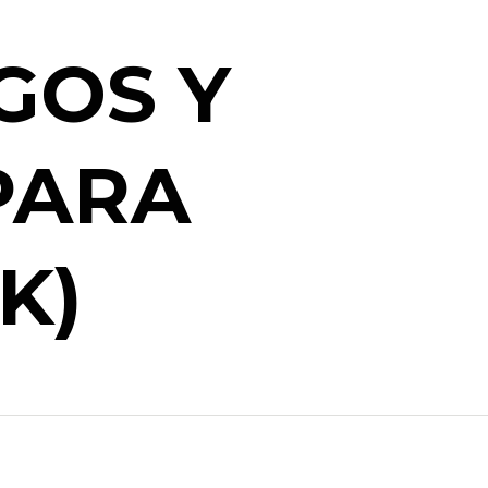
GOS Y
PARA
K)