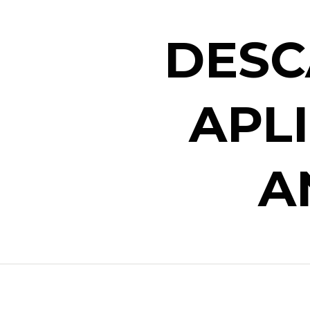
DESC
APL
A