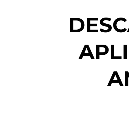
DESC
APL
A