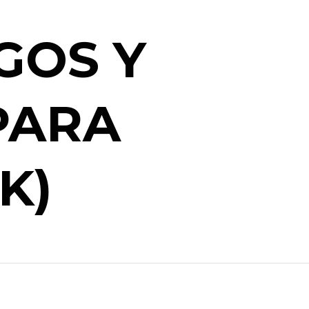
GOS Y
PARA
K)