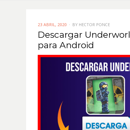
POSTED
23 ABRIL, 2020
BY
HECTOR PONCE
ON
Descargar Underworl
para Android