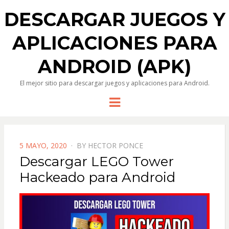
DESCARGAR JUEGOS Y
APLICACIONES PARA
ANDROID (APK)
El mejor sitio para descargar juegos y aplicaciones para Android.
Menu
POSTED
5 MAYO, 2020
BY
HECTOR PONCE
ON
Descargar LEGO Tower
Hackeado para Android