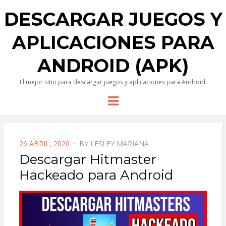
DESCARGAR JUEGOS Y
APLICACIONES PARA
ANDROID (APK)
El mejor sitio para descargar juegos y aplicaciones para Android.
Menu
POSTED
26 ABRIL, 2020
BY
LESLEY MARIANA
ON
Descargar Hitmaster
Hackeado para Android