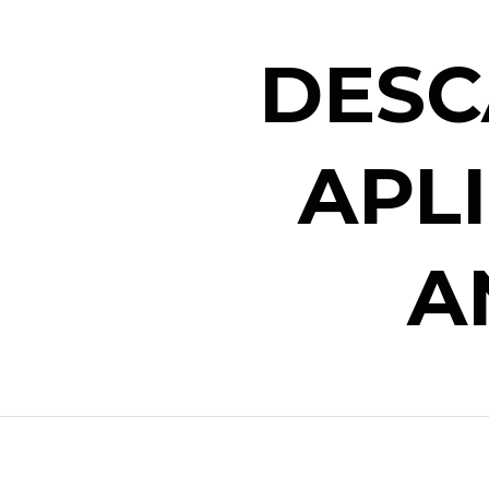
DESC
APL
A