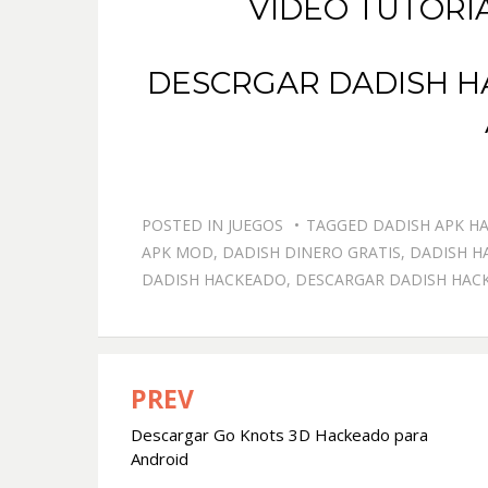
VÍDEO TUTORI
DESCRGAR DADISH H
POSTED IN
JUEGOS
TAGGED
DADISH APK H
APK MOD
,
DADISH DINERO GRATIS
,
DADISH H
DADISH HACKEADO
,
DESCARGAR DADISH HAC
PREV
Navegación
Descargar Go Knots 3D Hackeado para
de
Android
entradas