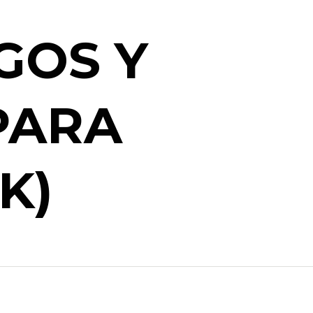
GOS Y
PARA
K)