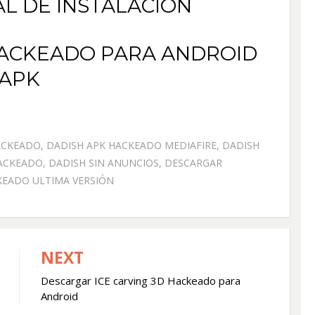
AL DE INSTALACIÓN
ACKEADO PARA ANDROID
APK
ACKEADO
,
DADISH APK HACKEADO MEDIAFIRE
,
DADISH
ACKEADO
,
DADISH SIN ANUNCIOS
,
DESCARGAR
KEADO ULTIMA VERSIÓN
NEXT
Descargar ICE carving 3D Hackeado para
Android