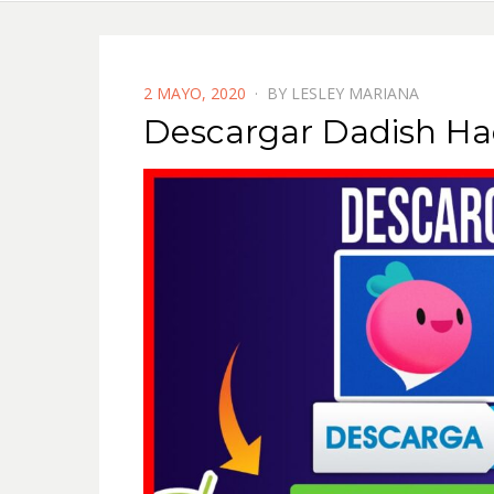
POSTED
2 MAYO, 2020
BY
LESLEY MARIANA
ON
Descargar Dadish Ha