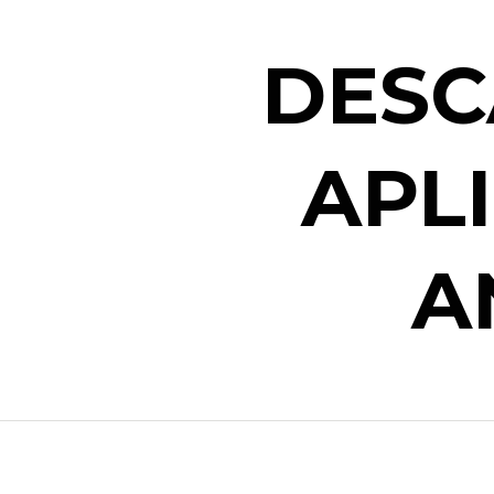
DESC
APL
A