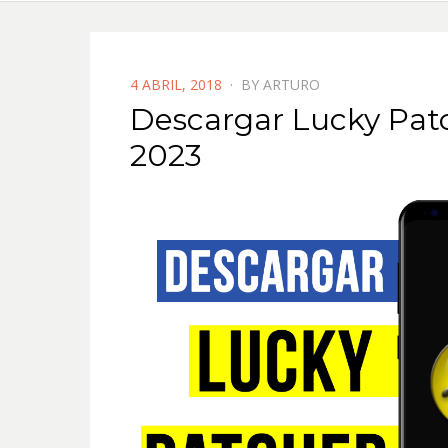
POSTED
4 ABRIL, 2018
BY
ARTURO
ON
Descargar Lucky Patc
2023