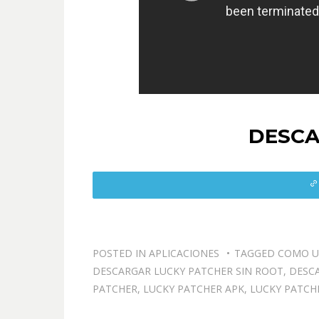
DESCA
POSTED IN
APLICACIONES
TAGGED
COMO U
DESCARGAR LUCKY PATCHER SIN ROOT
,
DESCA
PATCHER
,
LUCKY PATCHER APK
,
LUCKY PATCHE