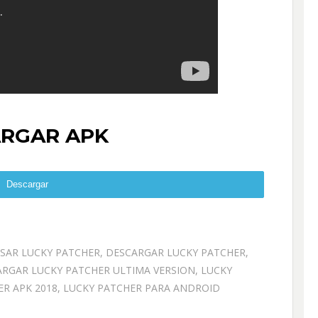
RGAR APK
Descargar
SAR LUCKY PATCHER
,
DESCARGAR LUCKY PATCHER
,
RGAR LUCKY PATCHER ULTIMA VERSION
,
LUCKY
R APK 2018
,
LUCKY PATCHER PARA ANDROID