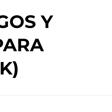
GOS Y
PARA
K)