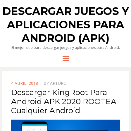
DESCARGAR JUEGOS Y
APLICACIONES PARA
ANDROID (APK)
El mejor sitio para descargar juegos y aplicaciones para Android.
Menu
POSTED
4 ABRIL, 2018
BY
ARTURO
ON
Descargar KingRoot Para
Android APK 2020 ROOTEA
Cualquier Android